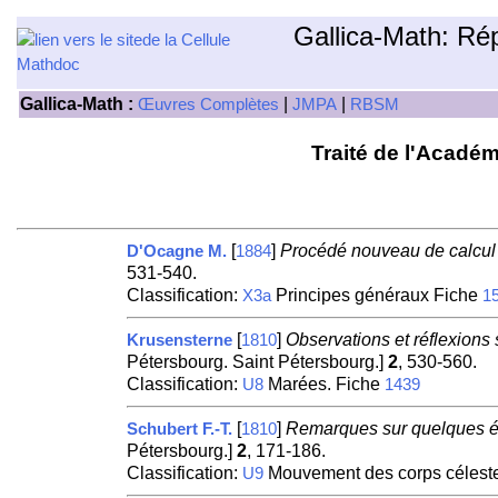
Gallica-Math: Ré
Gallica-Math :
|
|
Œuvres Complètes
JMPA
RBSM
Traité de l'Académ
[
]
Procédé nouveau de calcul
D'Ocagne M.
1884
531-540.
Classification:
Principes généraux Fiche
X3a
1
[
]
Observations et réflexions
Krusensterne
1810
Pétersbourg. Saint Pétersbourg.]
2
, 530-560.
Classification:
Marées. Fiche
U8
1439
[
]
Remarques sur quelques éq
Schubert F.-T.
1810
Pétersbourg.]
2
, 171-186.
Classification:
Mouvement des corps célestes
U9