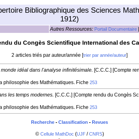
pertoire Bibliographique des Sciences Mat
1912)
Autres Ressources:
Portail Documentaire
ndu du Congès Scientifique International des Ca
2 articles triés par auteur/année [
]
trier par année/auteur
 monde idéal dans l'analyse infinitésimale.
[C.C.C.] [Compte ren
la philosophie des Mathématiques. Fiche
253
ans les temps modernes.
[C.C.C.] [Compte rendu du Congès Scie
la philosophie des Mathématiques. Fiche
253
-
-
Recherche
Classification
Revues
©
(
/
)
Cellule MathDoc
UJF
CNRS