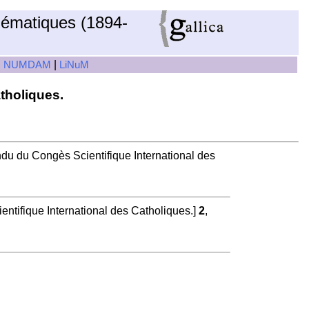
hématiques (1894-
|
|
NUMDAM
LiNuM
tholiques.
du du Congès Scientifique International des
ntifique International des Catholiques.]
2
,