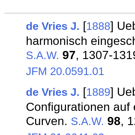
[
] Ue
de Vries J.
1888
harmonisch eingesch
97
, 1307-131
S.A.W.
JFM 20.0591.01
[
] Ue
de Vries J.
1889
Configurationen auf
Curven.
98
, 
S.A.W.