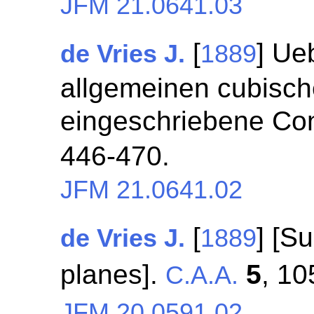
JFM 21.0641.03
[
] Ue
de Vries J.
1889
allgemeinen cubisc
eingeschriebene Con
446-470.
JFM 21.0641.02
[
] [S
de Vries J.
1889
planes].
5
, 10
C.A.A.
JFM 20.0591.02