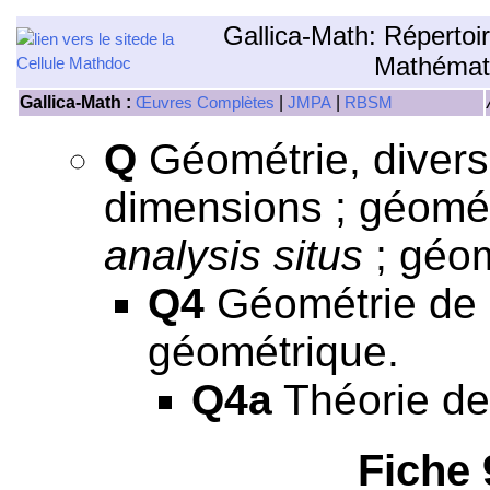
Gallica-Math: Répertoi
Mathémat
Gallica-Math :
|
|
Œuvres Complètes
JMPA
RBSM
Q
Géométrie, divers
dimensions ; géomét
analysis situs
; géom
Q4
Géométrie de s
géométrique.
Q4a
Théorie des
Fiche