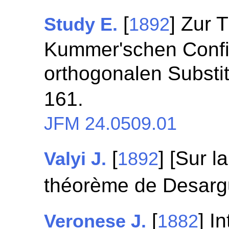
[
] Zur 
Study E.
1892
Kummer'schen Confi
orthogonalen Substi
161.
JFM 24.0509.01
[
] [Sur l
Valyi J.
1892
théorème de Desarg
[
] I
Veronese J.
1882