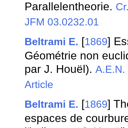
Parallelentheorie.
Cr
JFM 03.0232.01
[
] Es
Beltrami E.
1869
Géométrie non euclidi
par J. Houël).
A.E.N.
Article
[
] T
Beltrami E.
1869
espaces de courbure