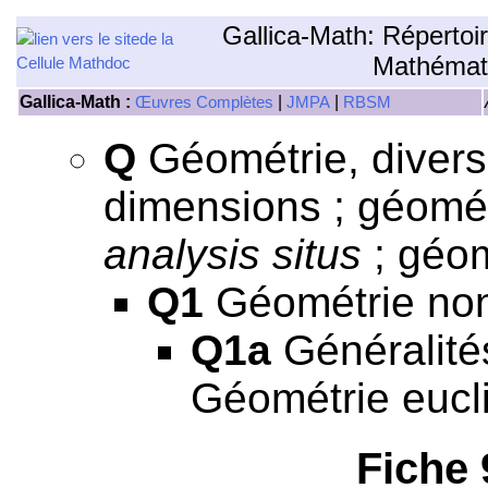
Gallica-Math: Répertoi
Mathémat
Gallica-Math :
|
|
Œuvres Complètes
JMPA
RBSM
Q
Géométrie, divers
dimensions ; géomét
analysis situs
; géom
Q1
Géométrie non
Q1a
Généralités
Géométrie eucli
Fiche