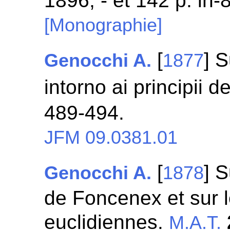
1896, - et 142 p. in-
[Monographie]
[
] 
Genocchi A.
1877
intorno ai principii 
489-494.
JFM 09.0381.01
[
] 
Genocchi A.
1878
de Foncenex et sur 
euclidiennes.
M.A.T.