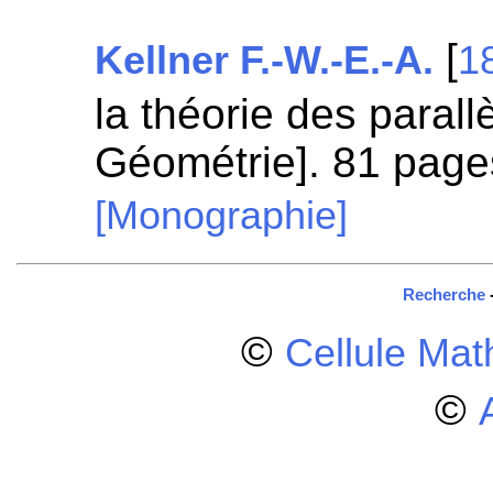
[
Kellner F.-W.-E.-A.
1
la théorie des paral
Géométrie]. 81 page
[Monographie]
Recherche
©
Cellule Ma
©