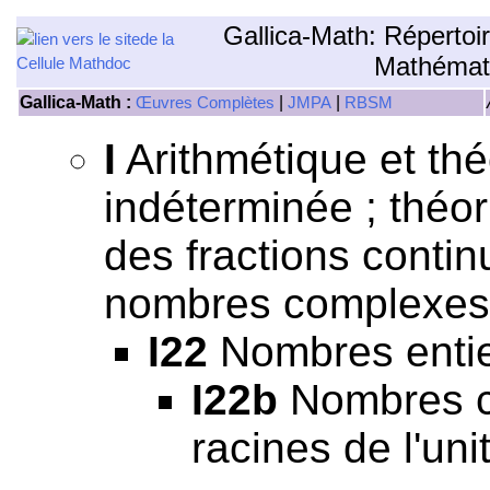
Gallica-Math: Répertoi
Mathémat
Gallica-Math :
|
|
Œuvres Complètes
JMPA
RBSM
I
Arithmétique et th
indéterminée ; théor
des fractions continu
nombres complexes,
I22
Nombres entie
I22b
Nombres c
racines de l'uni