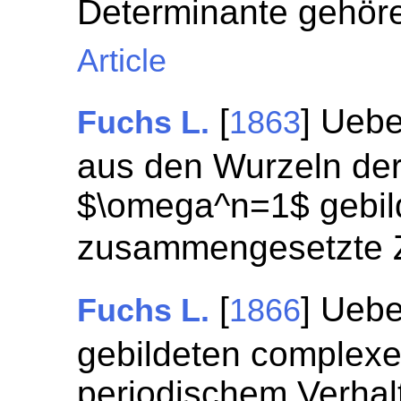
Determinante gehör
Article
[
] Uebe
Fuchs L.
1863
aus den Wurzeln de
$\omega^n=1$ gebild
zusammengesetzte Z
[
] Uebe
Fuchs L.
1866
gebildeten complex
periodischem Verhal