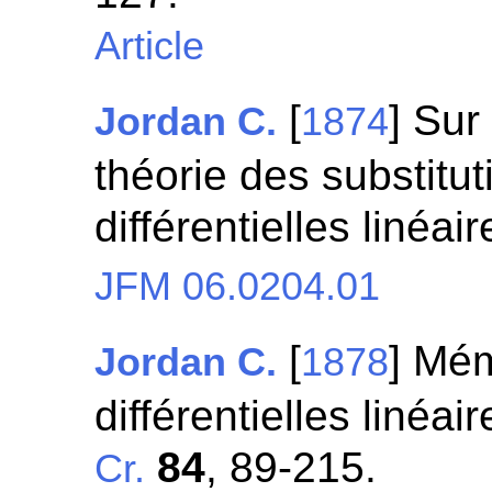
Article
[
] Sur
Jordan C.
1874
théorie des substitu
différentielles linéai
JFM 06.0204.01
[
] Mém
Jordan C.
1878
différentielles linéai
84
, 89-215.
Cr.