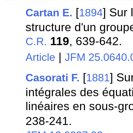
[
] Sur 
Cartan E.
1894
structure d'un group
119
, 639-642.
C.R.
|
Article
JFM 25.0640.
[
] Su
Casorati F.
1881
intégrales des équati
linéaires en sous-g
238-241.