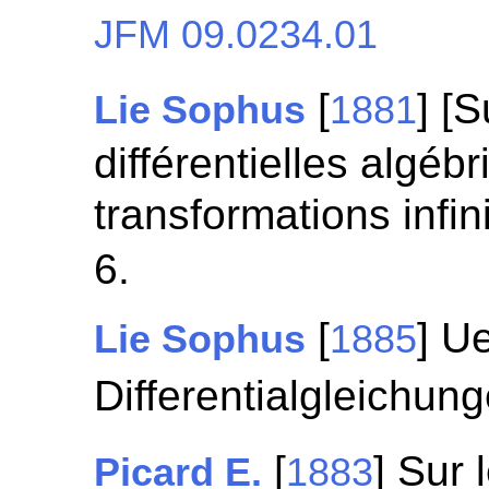
JFM 09.0234.01
[
] [
Lie Sophus
1881
différentielles algéb
transformations infin
6.
[
] U
Lie Sophus
1885
Differentialgleichun
[
] Sur
Picard E.
1883