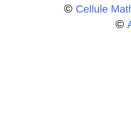
©
Cellule Ma
©