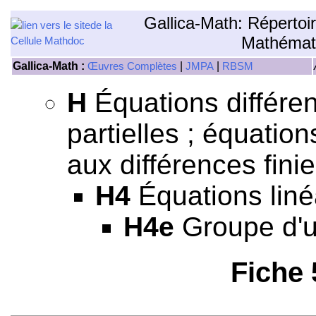
Gallica-Math: Répertoi
Mathémat
Gallica-Math :
|
|
Œuvres Complètes
JMPA
RBSM
H
Équations différen
partielles ; équation
aux différences finie
H4
Équations liné
H4e
Groupe d'un
Fiche