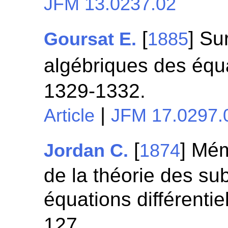
JFM 13.0237.02
[
] Su
Goursat E.
1885
algébriques des équa
1329-1332.
|
Article
JFM 17.0297.
[
] Mém
Jordan C.
1874
de la théorie des sub
équations différentie
127.