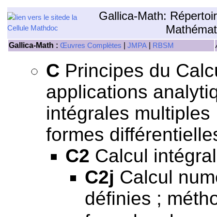
Gallica-Math: Répertoi
Mathémat
Gallica-Math :
|
|
Œuvres Complètes
JMPA
RBSM
C
Principes du Calcul
applications analyti
intégrales multiples
formes différentielle
C2
Calcul intégral
C2j
Calcul numé
définies ; méth