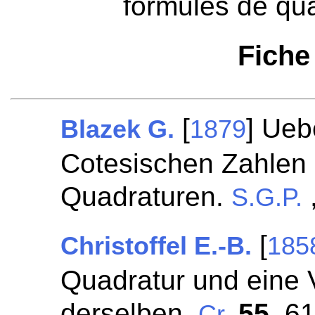
formules de qua
Fiche
[
] Ueb
Blazek G.
1879
Cotesischen Zahlen 
Quadraturen.
S.G.P.
[
Christoffel E.-B.
185
Quadratur und eine 
derselben.
55
, 6
Cr.