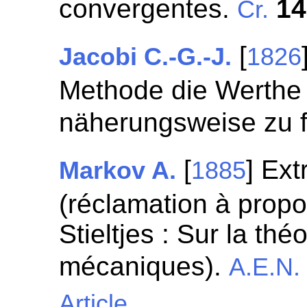
convergentes.
14
Cr.
[
Jacobi C.-G.-J.
1826
Methode die Werthe 
näherungsweise zu 
[
] Ext
Markov A.
1885
(réclamation à prop
Stieltjes : Sur la th
mécaniques).
A.E.N.
Article