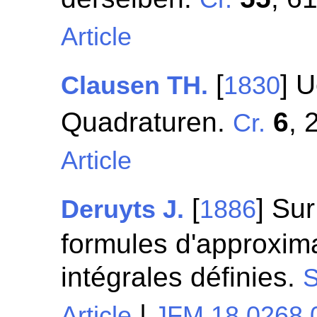
Article
[
] 
Clausen TH.
1830
Quadraturen.
6
, 
Cr.
Article
[
] Sur
Deruyts J.
1886
formules d'approxima
intégrales définies.
S
|
Article
JFM 18.0268.