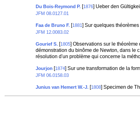
[
] Ueber den Gültigke
Du Bois-Reymond P.
1876
JFM 08.0127.01
[
] Sur quelques théorèmes 
Faa de Bruno F.
1881
JFM 12.0083.02
[
] Observations sur le théorème 
Gourief S.
1805
démonstration du binôme de Newton, dans le cas
résolution d'un problème qui concerne la méth
[
] Sur une transformation de la for
Jourjon
1874
JFM 06.0158.03
[
] Specimen de Th
Junius van Hemert W.-J.
1808