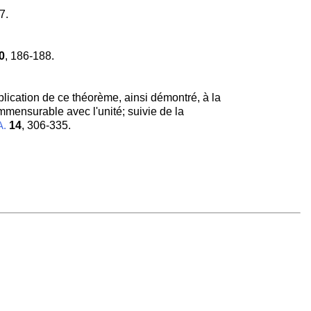
7.
0
, 186-188.
lication de ce théorème, ainsi démontré, à la
mmensurable avec l'unité; suivie de la
14
, 306-335.
A.