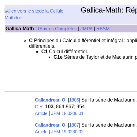
Gallica-Math: Ré
Gallica-Math :
|
|
Œuvres Complètes
JMPA
RBSM
C
Principes du Calcul différentiel et intégral ; app
différentiels.
C1
Calcul différentiel.
C1e
Séries de Taylor et de Maclaurin po
[
] Sur la série de Maclauri
Callandreau O.
1886
103
, 864-867; 954.
C.R.
|
Article
JFM 18.0206.01
[
] Sur la série de Maclaurin
Callandreau O.
1887
|
Article
JFM 19.0230.02