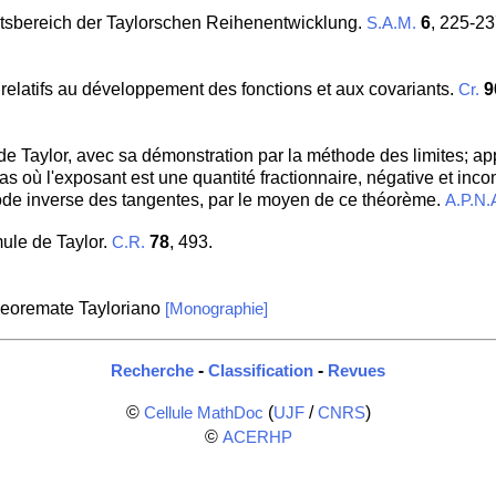
itsbereich der Taylorschen Reihenentwicklung.
6
, 225-23
S.A.M.
relatifs au développement des fonctions et aux covariants.
9
Cr.
de Taylor, avec sa démonstration par la méthode des limites; app
 où l'exposant est une quantité fractionnaire, négative et inco
ode inverse des tangentes, par le moyen de ce théorème.
A.P.N.
mule de Taylor.
78
, 493.
C.R.
eoremate Tayloriano
[Monographie]
-
-
Recherche
Classification
Revues
©
(
/
)
Cellule MathDoc
UJF
CNRS
©
ACERHP