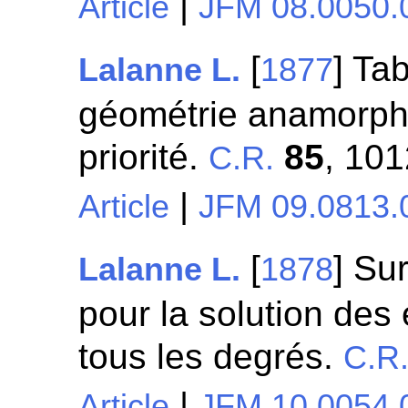
|
Article
JFM 08.0050.
[
] Ta
Lalanne L.
1877
géométrie anamorphi
priorité.
85
, 10
C.R.
|
Article
JFM 09.0813.
[
] Su
Lalanne L.
1878
pour la solution de
tous les degrés.
C.R
|
Article
JFM 10.0054.