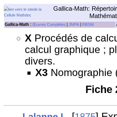
Gallica-Math: Répertoi
Mathémat
Gallica-Math :
|
|
Œuvres Complètes
JMPA
RBSM
X
Procédés de calcu
calcul graphique ; p
divers.
X3
Nomographie (
Fiche
[
] Ex
Lalanne L.
1875