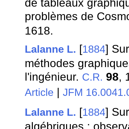
de tableaux graphiqu
problèmes de Cosm
1618.
[
] Sur
Lalanne L.
1884
méthodes graphiques
l'ingénieur.
98
,
C.R.
|
Article
JFM 16.0041.
[
] Su
Lalanne L.
1884
algébriques ; observ