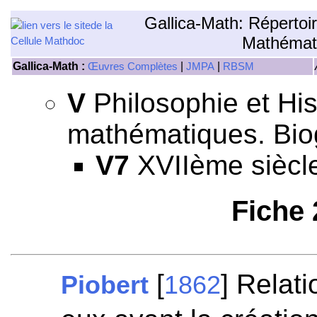
Gallica-Math: Répertoi
Mathémat
Gallica-Math :
|
|
Œuvres Complètes
JMPA
RBSM
V
Philosophie et His
mathématiques. Bio
V7
XVIIème siècl
Fiche
[
] Relat
Piobert
1862