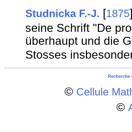
[
Studnicka F.-J.
1875
seine Schrift "De pr
überhaupt und die G
Stosses insbesonde
Recherche
©
Cellule Ma
©