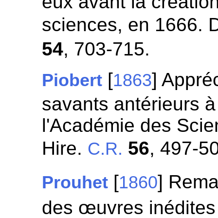
eux avant la créatio
sciences, en 1666. 
54
, 703-715.
[
] Appré
Piobert
1863
savants antérieurs à
l'Académie des Scie
Hire.
56
, 497-5
C.R.
[
] Rema
Prouhet
1860
des œuvres inédites