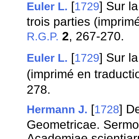
[
] Sur l
Euler L.
1729
trois parties (imprim
2
, 267-270.
R.G.P.
[
] Sur l
Euler L.
1729
(imprimé en traducti
278.
[
] D
Hermann J.
1728
Geometricae. Sermo
Academiae scientiar