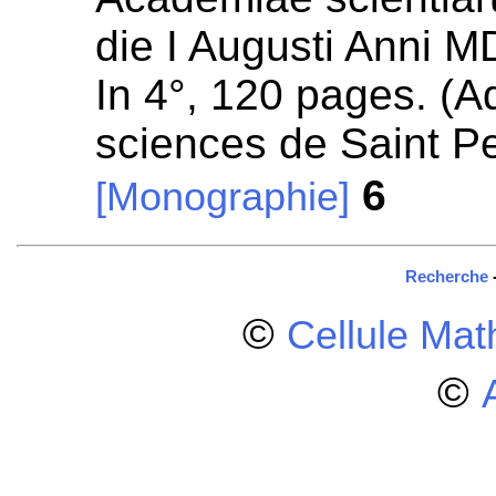
die I Augusti Anni M
In 4°, 120 pages. (
sciences de Saint P
6
[Monographie]
Recherche
©
Cellule Ma
©