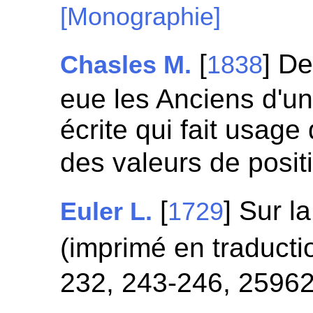
[Monographie]
[
] D
Chasles M.
1838
eue les Anciens d'u
écrite qui fait usage
des valeurs de posit
[
] Sur l
Euler L.
1729
(imprimé en traducti
232, 243-246, 2596