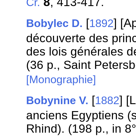
8
, 413-417.
Cr.
[
] [A
Bobylec D.
1892
découverte des prin
des lois générales 
(36 p., Saint Petersb
[Monographie]
[
] 
Bobynine V.
1882
anciens Egyptiens (s
Rhind). (198 p., in 8