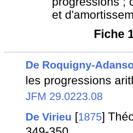
progressions ; c
et d'amortissem
Fiche 
De Roquigny-Adans
les progressions ari
JFM 29.0223.08
[
] Thé
De Virieu
1875
349-350.