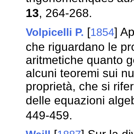
13
, 264-268.
[
] A
Volpicelli P.
1854
che riguardano le pr
aritmetiche quanto g
alcuni teoremi sui n
proprietà, che si rife
delle equazioni alge
449-459.