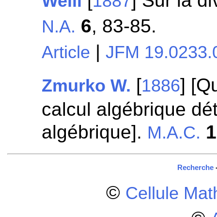
[
] Sur la d
Weill
1887
6
, 83-85.
N.A.
|
Article
JFM 19.0233.
[
] [Q
Zmurko W.
1886
calcul algébrique dét
algébrique].
1
M.A.C.
Recherche
©
Cellule Ma