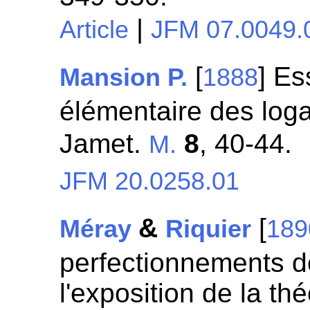
|
Article
JFM 07.0049.
[
] Es
Mansion P.
1888
élémentaire des log
Jamet.
8
, 40-44.
M.
JFM 20.0258.01
&
[
Méray
Riquier
189
perfectionnements do
l'exposition de la th