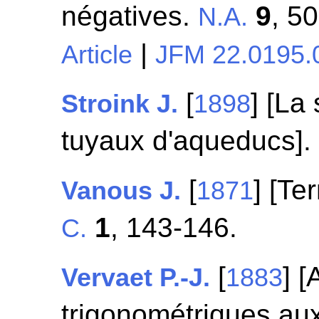
négatives.
9
, 5
N.A.
|
Article
JFM 22.0195.
[
] [La
Stroink J.
1898
tuyaux d'aqueducs]
[
] [T
Vanous J.
1871
1
, 143-146.
C.
[
] [
Vervaet P.-J.
1883
trigonométriques au