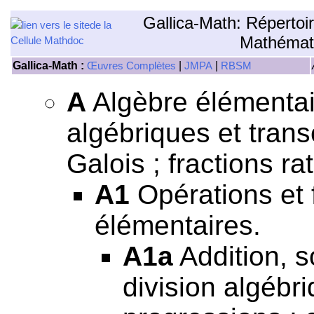
Gallica-Math: Répertoi
Mathémat
Gallica-Math :
|
|
Œuvres Complètes
JMPA
RBSM
A
Algèbre élémentair
algébriques et tran
Galois ; fractions rat
A1
Opérations et 
élémentaires.
A1a
Addition, so
division algébri