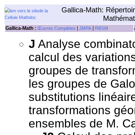
Gallica-Math: Répertoi
Mathémat
Gallica-Math :
|
|
Œuvres Complètes
JMPA
RBSM
J
Analyse combinatoi
calcul des variation
groupes de transfor
les groupes de Galo
substitutions linéai
transformations géom
ensembles de M. Ca