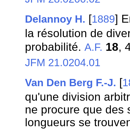
[
] E
Delannoy H.
1889
la résolution de div
probabilité.
18
, 
A.F.
JFM 21.0204.01
[
Van Den Berg F.-J.
1
qu'une division arbit
ne procure que des 
longueurs se trouven