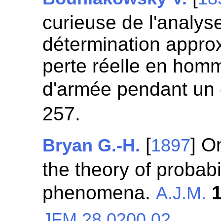
curieuse de l'analyse
détermination approx
perte réelle en hom
d'armée pendant un
257.
[
] O
Bryan G.-H.
1897
the theory of probabi
phenomena.
A.J.M.
JFM 28.0200.02