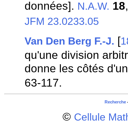
données].
18
N.A.W.
JFM 23.0233.05
[
Van Den Berg F.-J.
1
qu'une division arbit
donne les côtés d'u
63-117.
Recherche
©
Cellule Ma