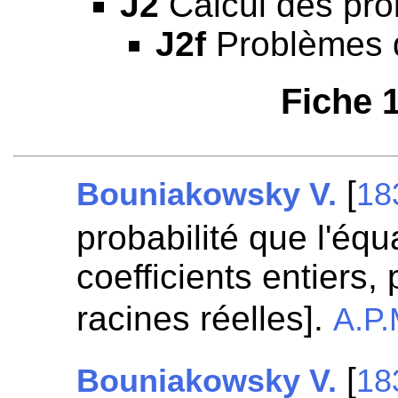
J2
Calcul des prob
J2f
Problèmes d
Fiche 
[
Bouniakowsky V.
18
probabilité que l'éq
coefficients entiers,
racines réelles].
A.P.
[
Bouniakowsky V.
18