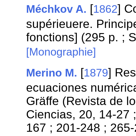
[
] C
Méchkov A.
1862
supérieuere. Princip
fonctions] (295 p. ; 
[Monographie]
[
] Res
Merino M.
1879
ecuaciones numérica
Gräffe (Revista de l
Ciencias, 20, 14-27 
167 ; 201-248 ; 265