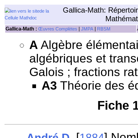
Gallica-Math: Répertoi
Mathémat
Gallica-Math :
|
|
Œuvres Complètes
JMPA
RBSM
A
Algèbre élémentair
algébriques et tran
Galois ; fractions rat
A3
Théorie des éq
Fiche 
[
] Nomb
André D.
1884