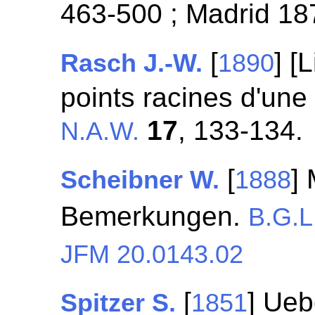
463-500 ; Madrid 18
[
] [
Rasch J.-W.
1890
points racines d'une
17
, 133-134.
N.A.W.
[
]
Scheibner W.
1888
Bemerkungen.
B.G.L
JFM 20.0143.02
[
] Ueb
Spitzer S.
1851