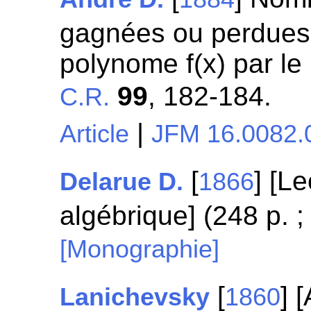
gagnées ou perdues d
polynome f(x) par le
99
, 182-184.
C.R.
|
Article
JFM 16.0082.
[
] [L
Delarue D.
1866
algébrique] (248 p. 
[Monographie]
[
] 
Lanichevsky
1860