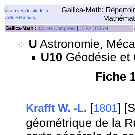
Gallica-Math: Répertoi
Mathémat
Gallica-Math :
|
|
Œuvres Complètes
JMPA
RBSM
U
Astronomie, Mécan
U10
Géodésie et 
Fiche 
[
] [
Krafft W. -L.
1801
géométrique de la Ru