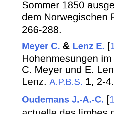
Sommer 1850 ausgef
dem Norwegischen 
266-288.
&
[
Meyer C.
Lenz E.
Hohenmesungen im K
C. Meyer und E. Len
Lenz.
1
, 2-4
A.P.B.S.
[
Oudemans J.-A.-C.
actuelle des limbes 