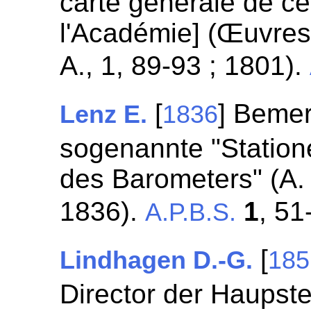
carte générale de ce
l'Académie] (Œuvres
A., 1, 89-93 ; 1801).
[
] Beme
Lenz E.
1836
sogenannte "Statione
des Barometers" (A. 
1836).
1
, 51
A.P.B.S.
[
Lindhagen D.-G.
185
Director der Haupste