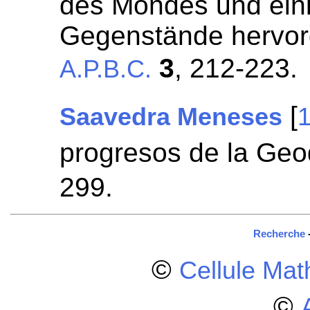
des Mondes und eini
Gegenstände hervor
3
, 212-223.
A.P.B.C.
[
Saavedra Meneses
progresos de la Geo
299.
Recherche
©
Cellule Ma
©