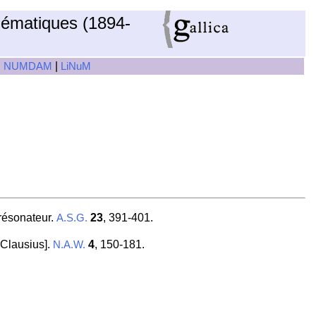
hématiques (1894-
|
|
NUMDAM
LiNuM
 résonateur.
23
, 391-401.
A.S.G.
Clausius].
4
, 150-181.
N.A.W.