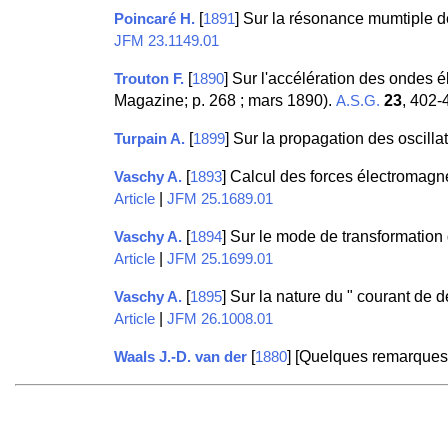
[
] Sur la résonance mumtiple d
Poincaré H.
1891
JFM 23.1149.01
[
] Sur l'accélération des ondes 
Trouton F.
1890
Magazine; p. 268 ; mars 1890).
23
, 402-
A.S.G.
[
] Sur la propagation des oscilla
Turpain A.
1899
[
] Calcul des forces électromagn
Vaschy A.
1893
|
Article
JFM 25.1689.01
[
] Sur le mode de transformation 
Vaschy A.
1894
|
Article
JFM 25.1699.01
[
] Sur la nature du " courant de
Vaschy A.
1895
|
Article
JFM 26.1008.01
[
] [Quelques remarques 
Waals J.-D. van der
1880