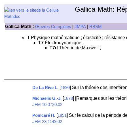
Gallica-Math: Ré
Gallica-Math :
|
|
Œuvres Complètes
JMPA
RBSM
T
Physique mathématique ; élasticité ; résistance des
T7
Électrodynamique.
T7d
Théorie de Maxwell ;
[
] Sur la théorie des interfér
De La Rive L.
1890
[
] [Remarques sur les théo
Michaëlis G.-J.
1878
JFM 10.0720.02
[
] Sur le calcul de la période d
Poincaré H.
1891
JFM 23.1149.02