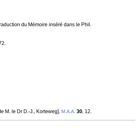
Traduction du Mémoire inséré dans le Phil.
72.
e M. le Dr D.-J., Korteweg].
30
, 12.
M.A.A.