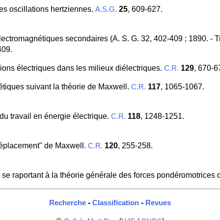
es oscillations hertziennes.
25
, 609-627.
A.S.G.
électromagnétiques secondaires (A. S. G. 32, 402-409 ; 1890. - 
409.
tions électriques dans les milieux diélectriques.
129
, 670-6
C.R.
étiques suivant la théorie de Maxwell.
117
, 1065-1067.
C.R.
du travail en énergie électrique.
118
, 1248-1251.
C.R.
 déplacement" de Maxwell.
120
, 255-258.
C.R.
se raportant à la théorie générale des forces pondéromotrices d
-
-
Recherche
Classification
Revues