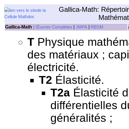
Gallica-Math: Répertoi
Mathémat
Gallica-Math :
|
|
Œuvres Complètes
JMPA
RBSM
T
Physique mathémati
des matériaux ; capil
électricité.
T2
Élasticité.
T2a
Élasticité 
différentielles d
généralités ;