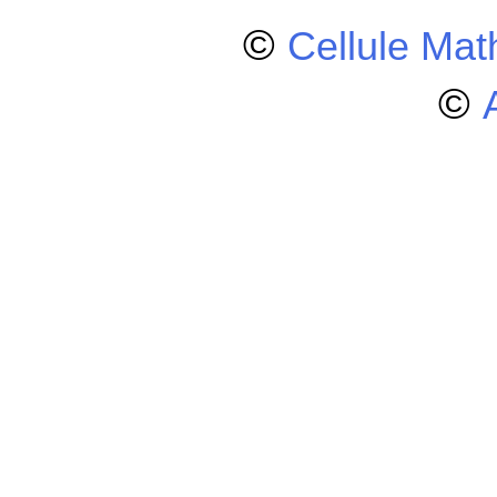
©
Cellule Ma
©