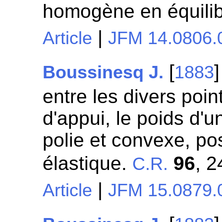
homogène en équili
|
Article
JFM 14.0806.
[
Boussinesq J.
1883
entre les divers poin
d'appui, le poids d'u
polie et convexe, po
élastique.
96
, 2
C.R.
|
Article
JFM 15.0879.