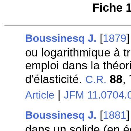
Fiche 
[
Boussinesq J.
1879
ou logarithmique à tr
emploi dans la théori
d'élasticité.
88
,
C.R.
|
Article
JFM 11.0704.
[
Boussinesq J.
1881
dans un solide (en éq