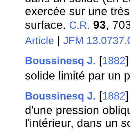
exercée sur une très 
surface.
93
, 70
C.R.
|
Article
JFM 13.0737.
[
]
Boussinesq J.
1882
solide limité par un 
[
Boussinesq J.
1882
d'une pression obliq
l'intérieur, dans un s