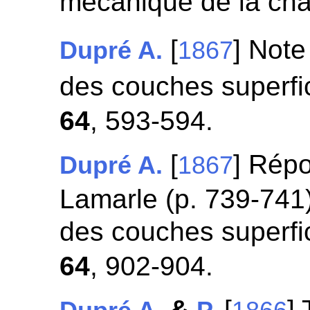
mécanique de la cha
[
] Note
Dupré A.
1867
des couches superfic
64
, 593-594.
[
] Rép
Dupré A.
1867
Lamarle (p. 739-741),
des couches superfic
64
, 902-904.
&
[
] 