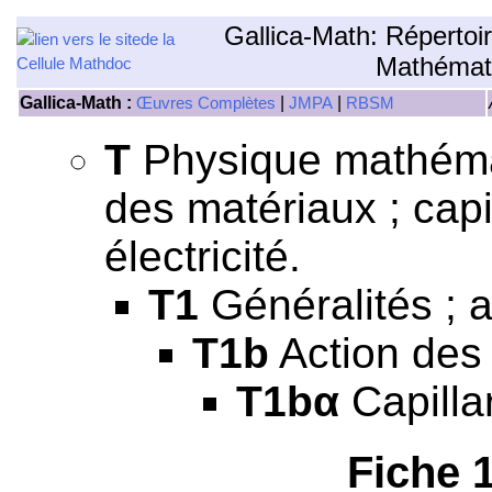
Gallica-Math: Répertoi
Mathémat
Gallica-Math :
|
|
Œuvres Complètes
JMPA
RBSM
T
Physique mathémati
des matériaux ; capil
électricité.
T1
Généralités ; a
T1b
Action des 
T1bα
Capillar
Fiche 