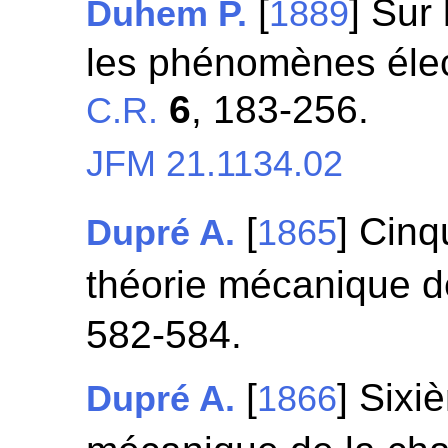
[
] Sur
Duhem P.
1889
les phénomènes élect
6
, 183-256.
C.R.
JFM 21.1134.02
[
] Cin
Dupré A.
1865
théorie mécanique d
582-584.
[
] Sixi
Dupré A.
1866