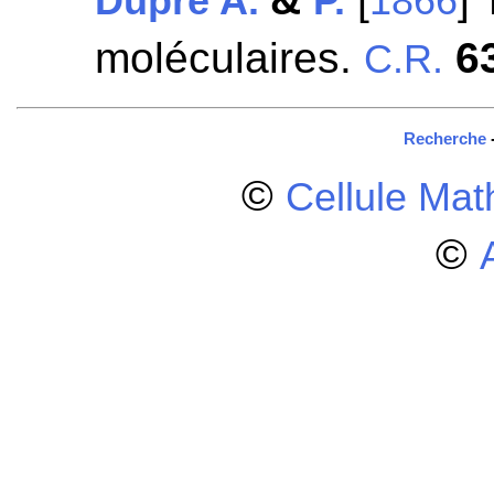
Dupré A.
P.
1866
moléculaires.
6
C.R.
Recherche
©
Cellule Ma
©