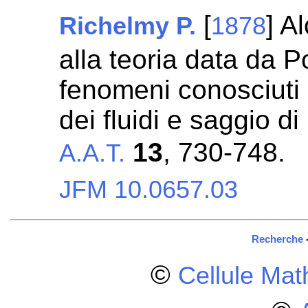
[
] A
Richelmy P.
1878
alla teoria data da P
fenomeni conosciuti 
dei fluidi e saggio d
13
, 730-748.
A.A.T.
JFM 10.0657.03
Recherche
©
Cellule Ma