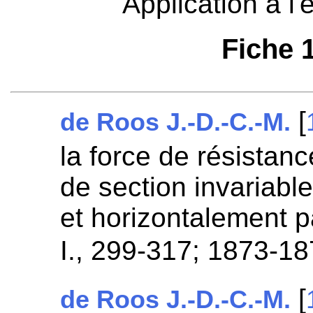
Application à l'é
Fiche 
[
de Roos J.-D.-C.-M.
la force de résistanc
de section invariabl
et horizontalement pa
I., 299-317; 1873-1
[
de Roos J.-D.-C.-M.