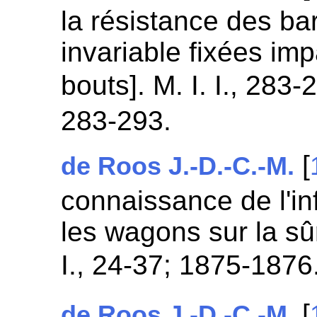
la résistance des ba
invariable fixées im
bouts]. M. I. I., 28
283-293.
[
de Roos J.-D.-C.-M.
connaissance de l'in
les wagons sur la sû
I., 24-37; 1875-1876
[
de Roos J.-D.-C.-M.