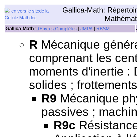
Gallica-Math: Répertoi
Mathémat
Gallica-Math :
|
|
Œuvres Complètes
JMPA
RBSM
R
Mécanique général
comprenant les centr
moments d'inertie 
solides ; frottements
R9
Mécanique phy
passives ; machin
R9c
Résistance