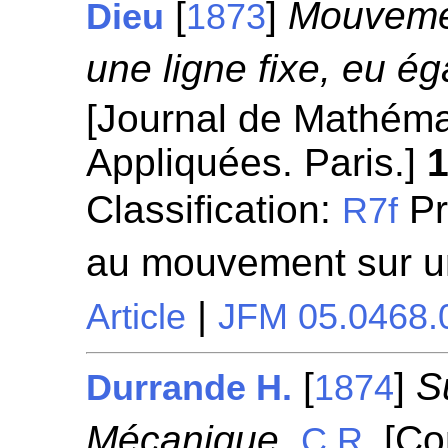
[
]
Mouvemen
Dieu
1873
une ligne fixe, eu ég
[Journal de Mathéma
Appliquées. Paris.]
Classification:
Pr
R7f
au mouvement sur u
|
Article
JFM 05.0468.
[
]
S
Durrande H.
1874
Mécanique.
[Co
C.R.