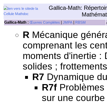
Gallica-Math: Répertoi
Mathémat
Gallica-Math :
|
|
Œuvres Complètes
JMPA
RBSM
R
Mécanique général
comprenant les centr
moments d'inertie 
solides ; frottements
R7
Dynamique du p
R7f
Problèmes d
sur une courbe 