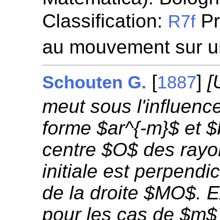
Classification:
Pr
R7f
au mouvement sur u
[
]
[
Schouten G.
1887
meut sous l'influenc
forme $ar^{-m}$ et 
centre $O$ des rayon
initiale est perpendic
de la droite $MO$. 
pour les cas de $m$ 