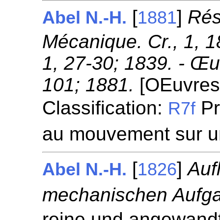
[
]
Rés
Abel N.-H.
1881
Mécanique. Cr., 1, 
1, 27-30; 1839. - Œu
101; 1881.
[OEuvres
Classification:
Pr
R7f
au mouvement sur u
[
]
Auf
Abel N.-H.
1826
mechanischen Aufg
reine und angewandt