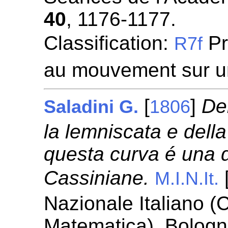
40
, 1176-1177.
Classification:
Pr
R7f
au mouvement sur u
[
]
Del
Saladini G.
1806
la lemniscata e dell
questa curva é una del
Cassiniane.
[
M.I.N.It.
Nazionale Italiano (C
Matematica). Bologn