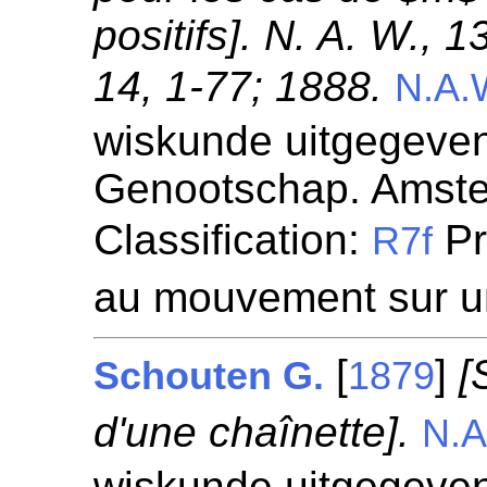
positifs]. N. A. W., 
14, 1-77; 1888.
N.A.
wiskunde uitgegeven
Genootschap. Amst
Classification:
Pr
R7f
au mouvement sur u
[
]
[
Schouten G.
1879
d'une chaînette].
N.A
wiskunde uitgegeven