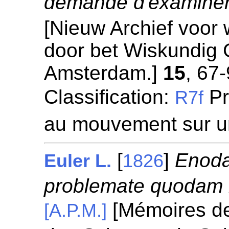
demande d'examiner
[Nieuw Archief voor
door bet Wiskundig
Amsterdam.]
15
, 67-
Classification:
Pr
R7f
au mouvement sur u
[
]
Enoda
Euler L.
1826
problemate quodam 
[Mémoires de
[A.P.M.]