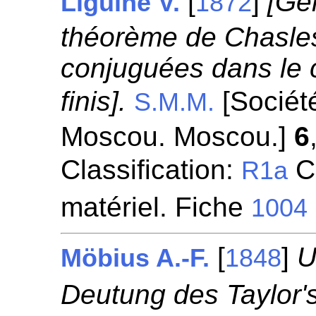
[
]
[Gé
Liguine V.
1872
théorème de Chasles
conjuguées dans le
finis].
[Sociét
S.M.M.
Moscou. Moscou.]
6
Classification:
Ci
R1a
matériel. Fiche
1004
[
]
U
Möbius A.-F.
1848
Deutung des Taylor