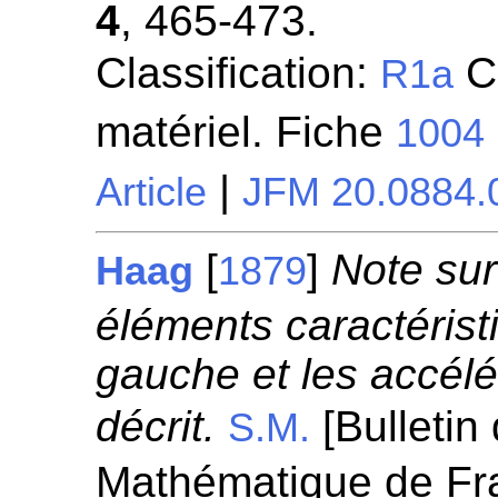
4
, 465-473.
Classification:
Ci
R1a
matériel. Fiche
1004
|
Article
JFM 20.0884.
[
]
Note sur
Haag
1879
éléments caractérist
gauche et les accélér
décrit.
[Bulletin
S.M.
Mathématique de Fra