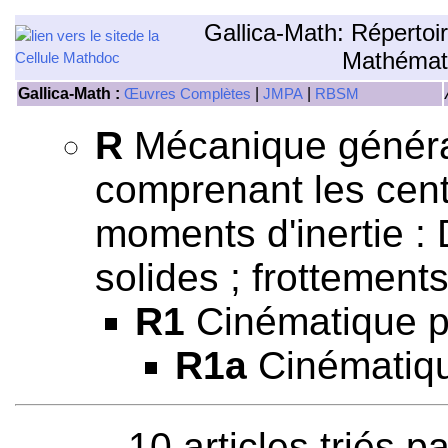
Gallica-Math: Répertoi
Mathémat
Gallica-Math :
|
|
Œuvres Complètes
JMPA
RBSM
R
Mécanique général
comprenant les centr
moments d'inertie 
solides ; frottements
R1
Cinématique p
R1a
Cinématique
10 articles triés p