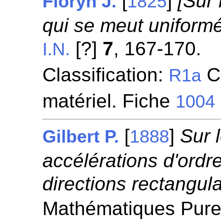
[
]
[Sur
Floryn J.
1825
qui se meut uniformé
[?]
7
, 167-170.
I.N.
Classification:
Ci
R1a
matériel. Fiche
1004
[
]
Sur 
Gilbert P.
1888
accélérations d'ordr
directions rectangula
Mathématiques Pures