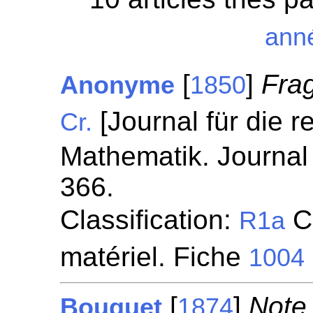
ann
[
]
Fra
Anonyme
1850
[Journal für die 
Cr.
Mathematik. Journal 
366.
Classification:
Ci
R1a
matériel. Fiche
1004
[
]
Note 
Bouquet
1874