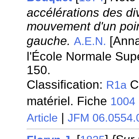
accélérations des di
mouvement d'un poin
gauche.
[Anna
A.E.N.
l'École Normale Supé
150.
Classification:
Ci
R1a
matériel. Fiche
1004
|
Article
JFM 06.0554.