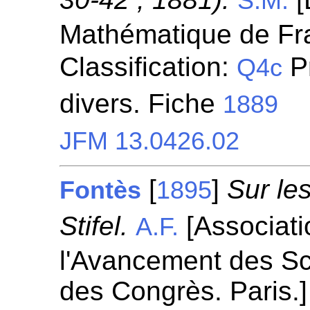
S.M.
Mathématique de Fra
Classification:
P
Q4c
divers. Fiche
1889
JFM 13.0426.02
[
]
Sur le
Fontès
1895
Stifel.
[Associati
A.F.
l'Avancement des S
des Congrès. Paris.