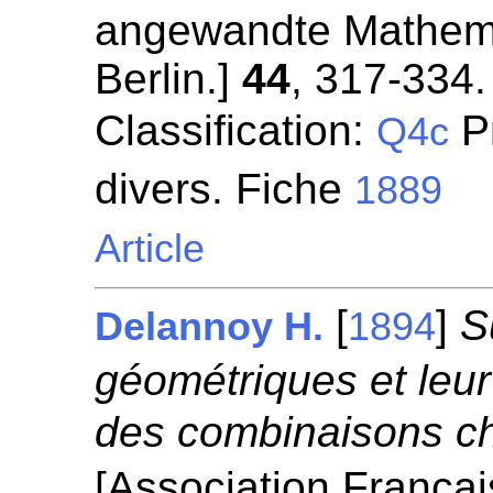
angewandte Mathemat
Berlin.]
44
, 317-334.
Classification:
P
Q4c
divers. Fiche
1889
Article
[
]
S
Delannoy H.
1894
géométriques et leur
des combinaisons c
[Association França