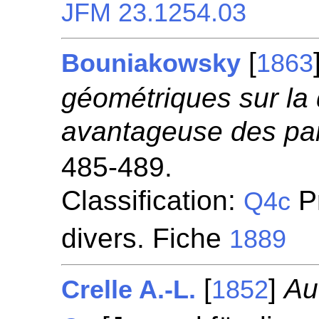
JFM 23.1254.03
[
Bouniakowsky
1863
géométriques sur la 
avantageuse des par
485-489.
Classification:
P
Q4c
divers. Fiche
1889
[
]
Au
Crelle A.-L.
1852