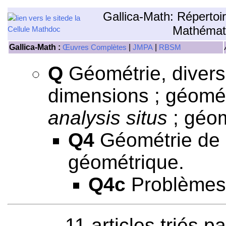
Gallica-Math: Répertoi
Mathémat
Gallica-Math :
|
|
Œuvres Complètes
JMPA
RBSM
Q
Géométrie, divers
dimensions ; géomét
analysis situs
; géom
Q4
Géométrie de s
géométrique.
Q4c
Problèmes 
11 articles triés p