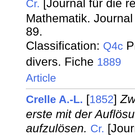
[Journal für die 
Cr.
Mathematik. Journal 
89.
Classification:
P
Q4c
divers. Fiche
1889
Article
[
]
Zw
Crelle A.-L.
1852
erste mit der Auflös
aufzulösen.
[Jour
Cr.