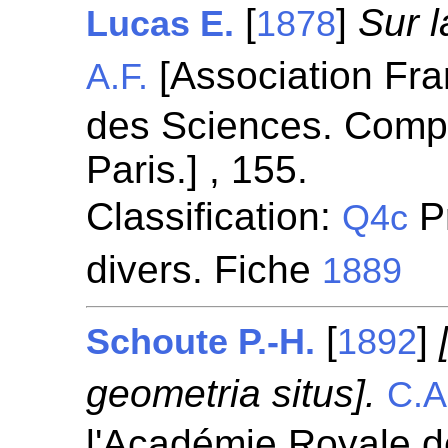
[
]
Sur l
Lucas E.
1878
[Association Fra
A.F.
des Sciences. Comp
Paris.] , 155.
Classification:
P
Q4c
divers. Fiche
1889
[
]
Schoute P.-H.
1892
geometria situs].
C.A
l'Académie Royale 