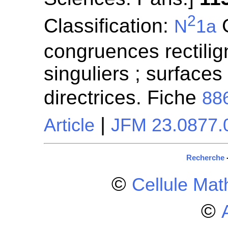
2
Classification:
G
N
1a
congruences rectilign
singuliers ; surfaces
directrices. Fiche
88
|
Article
JFM 23.0877.
Recherche
©
Cellule Ma
©