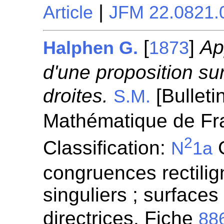
|
Article
JFM 22.0821.
[
]
Ap
Halphen G.
1873
d'une proposition su
droites.
[Bulleti
S.M.
Mathématique de Fra
2
Classification:
G
N
1a
congruences rectilign
singuliers ; surfaces
directrices. Fiche
88