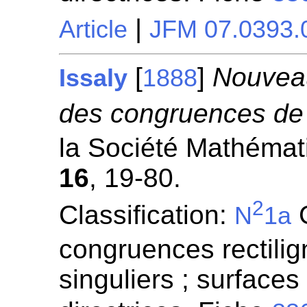
|
Article
JFM 07.0393.
[
]
Nouveau
Issaly
1888
des congruences de 
la Société Mathémati
16
, 19-80.
2
Classification:
G
N
1a
congruences rectilign
singuliers ; surfaces