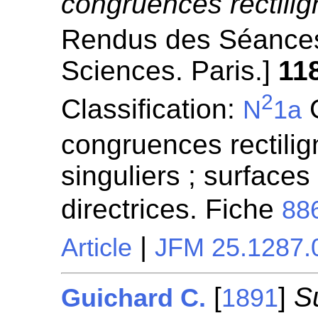
congruences rectilig
Rendus des Séances
Sciences. Paris.]
11
2
Classification:
G
N
1a
congruences rectilign
singuliers ; surfaces
directrices. Fiche
88
|
Article
JFM 25.1287.
[
]
S
Guichard C.
1891