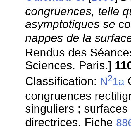
congruences, telle q
asymptotiques se co
nappes de la surface
Rendus des Séances
Sciences. Paris.]
11
2
Classification:
G
N
1a
congruences rectilign
singuliers ; surfaces
directrices. Fiche
88