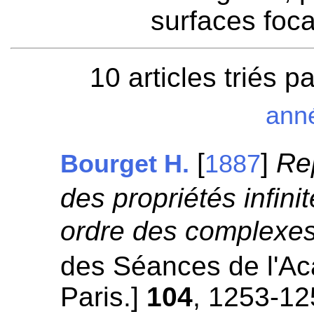
surfaces focal
10 articles triés p
ann
[
]
Re
Bourget H.
1887
des propriétés infin
ordre des complexes
des Séances de l'A
Paris.]
104
, 1253-12