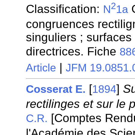
2
Classification:
G
N
1a
congruences rectilign
singuliers ; surfaces
directrices. Fiche
88
|
Article
JFM 19.0851.
[
]
Su
Cosserat E.
1894
rectilinges et sur l
[Comptes Rend
C.R.
l'Académie des Scie