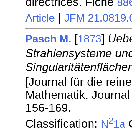
directrices. Fiche
88
|
Article
JFM 21.0819.
[
]
Uebe
Pasch M.
1873
Strahlensysteme und
Singularitätenfläch
[Journal für die rei
Mathematik. Journal 
156-169.
2
Classification:
G
N
1a