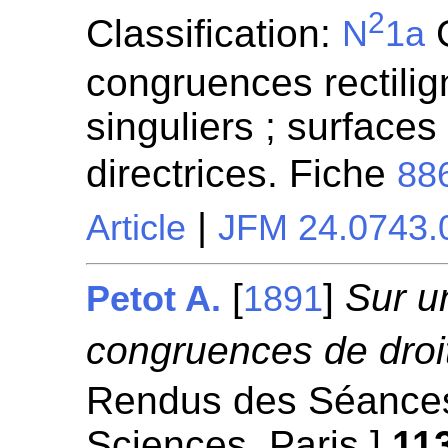
2
Classification:
G
N
1a
congruences rectilign
singuliers ; surfaces
directrices. Fiche
88
|
Article
JFM 24.0743.
[
]
Sur u
Petot A.
1891
congruences de droi
Rendus des Séances
Sciences. Paris.]
11