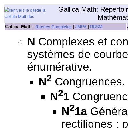
Gallica-Math: Répertoi
Mathémat
Gallica-Math :
|
|
Œuvres Complètes
JMPA
RBSM
N
Complexes et con
systèmes de courbes
énumérative.
2
N
Congruences.
2
N
1
Congruence
2
N
1a
Général
rectilignes ; 