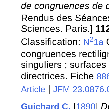
de congruences de d
Rendus des Séances
Sciences. Paris.]
11
2
Classification:
G
N
1a
congruences rectilign
singuliers ; surfaces
directrices. Fiche
88
|
Article
JFM 23.0876.
[
]
D
Guichard C.
1890