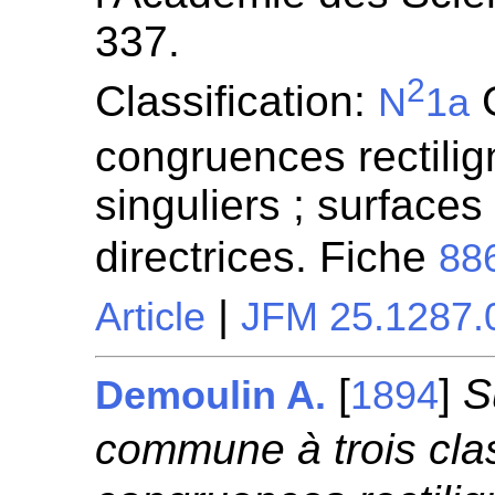
337.
2
Classification:
G
N
1a
congruences rectilign
singuliers ; surfaces
directrices. Fiche
88
|
Article
JFM 25.1287.
[
]
S
Demoulin A.
1894
commune à trois clas