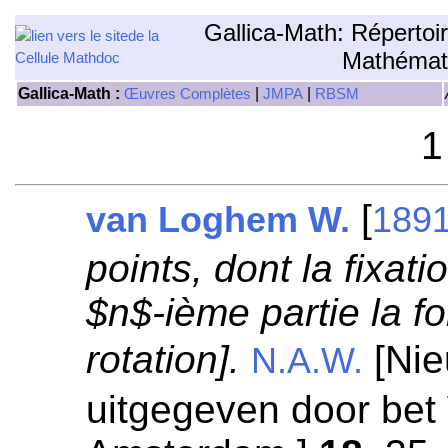
Gallica-Math: Répertoi
Mathémat
Gallica-Math :
|
|
Œuvres Complètes
JMPA
RBSM
1
[
van Loghem W.
189
points, dont la fixat
$n$-ième partie la f
rotation].
[Nie
N.A.W.
uitgegeven door be