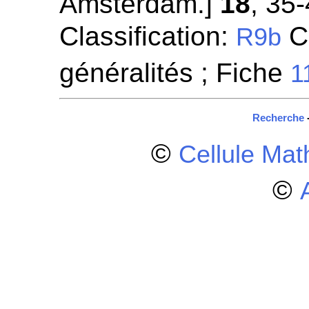
Amsterdam.]
18
, 35-
Classification:
Ch
R9b
généralités ; Fiche
1
Recherche
©
Cellule Ma
©