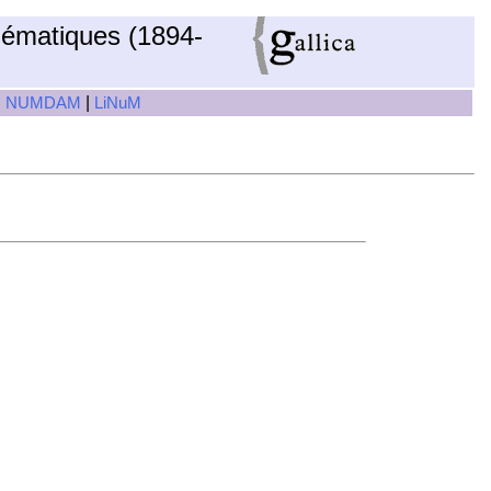
hématiques (1894-
|
|
NUMDAM
LiNuM