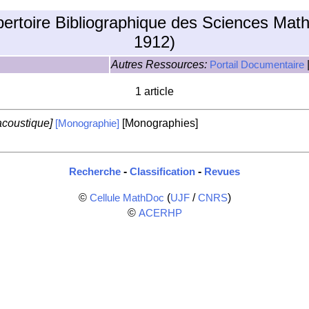
pertoire Bibliographique des Sciences Mat
1912)
Autres Ressources:
Portail Documentaire
1 article
acoustique]
[Monographies]
[Monographie]
-
-
Recherche
Classification
Revues
©
(
/
)
Cellule MathDoc
UJF
CNRS
©
ACERHP