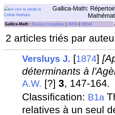
Gallica-Math: Répertoi
Mathémat
Gallica-Math :
|
|
Œuvres Complètes
JMPA
RBSM
2 articles triés par aute
[
]
[A
Versluys J.
1874
déterminants à l'Agè
[?]
3
, 147-164.
A.W.
Classification:
Th
B1a
relatives à un seul 