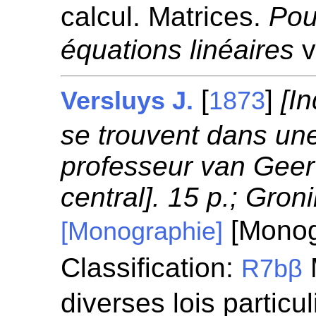
calcul. Matrices.
Pou
équations linéaires
v
[
]
[I
Versluys J.
1873
se trouvent dans une
professeur van Geer
central]. 15 p.; Gron
[Monog
[Monographie]
Classification:
R7bβ
diverses lois particul