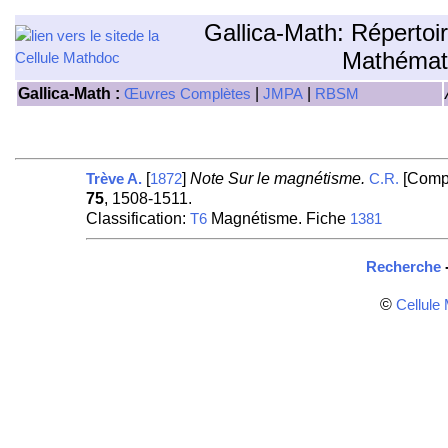
Gallica-Math: Répertoi
Mathémat
Gallica-Math :
|
|
Œuvres Complètes
JMPA
RBSM
[
]
Note Sur le magnétisme.
[Compt
Trève A.
1872
C.R.
75
, 1508-1511.
Classification:
Magnétisme. Fiche
T6
1381
Recherche
©
Cellule