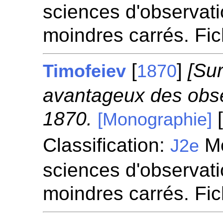
sciences d'observatio
moindres carrés. Fi
[
]
[Sur
Timofeiev
1870
avantageux des obser
1870.
[
[Monographie]
Classification:
Mé
J2e
sciences d'observatio
moindres carrés. Fi