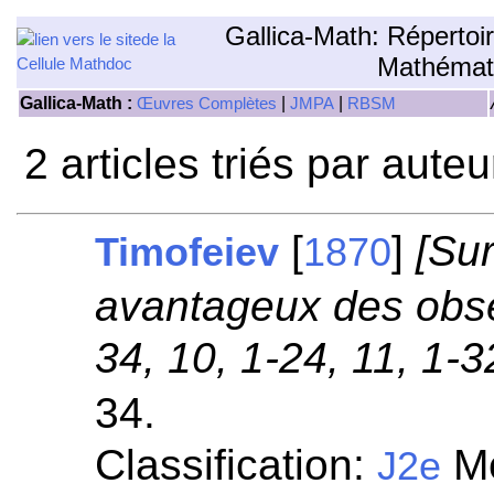
Gallica-Math: Répertoi
Mathémat
Gallica-Math :
|
|
Œuvres Complètes
JMPA
RBSM
2 articles triés par aute
[
]
[Sur
Timofeiev
1870
avantageux des obser
34, 10, 1-24, 11, 1-3
34.
Classification:
Mé
J2e