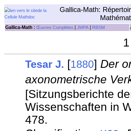
Gallica-Math: Répertoi
Mathémat
Gallica-Math :
|
|
Œuvres Complètes
JMPA
RBSM
1
[
]
Der o
Tesar J.
1880
axonometrische Verk
[Sitzungsberichte de
Wissenschaften in W
478.