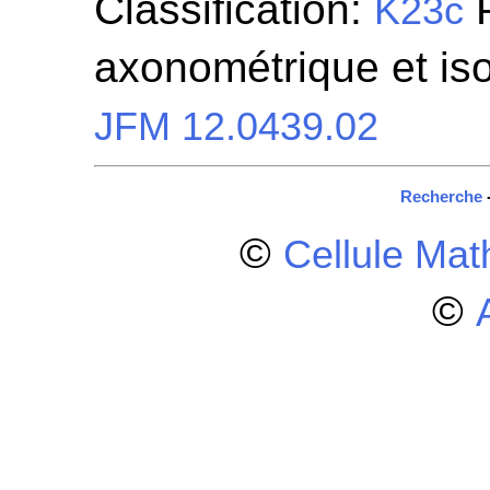
Classification:
P
K23c
axonométrique et is
JFM 12.0439.02
Recherche
©
Cellule Ma
©