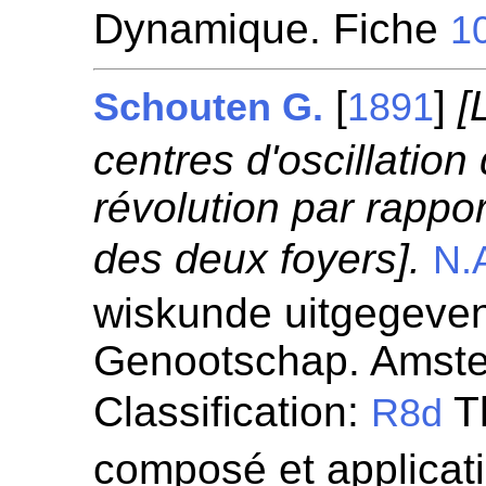
Dynamique. Fiche
1
[
]
[
Schouten G.
1891
centres d'oscillation
révolution par rapp
des deux foyers].
N.
wiskunde uitgegeven
Genootschap. Amst
Classification:
Th
R8d
composé et applicat