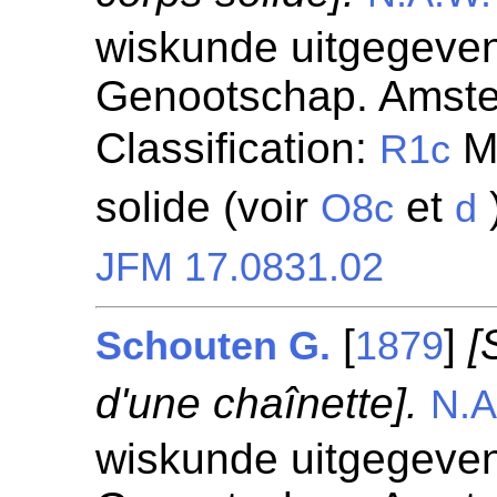
wiskunde uitgegeven
Genootschap. Amst
Classification:
Mo
R1c
solide (voir
et
O8c
d
JFM 17.0831.02
[
]
[
Schouten G.
1879
d'une chaînette].
N.A
wiskunde uitgegeven