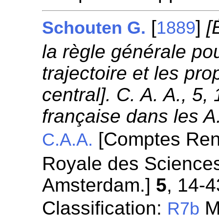
[
]
[
Schouten G.
1889
la règle générale pou
trajectoire et les p
central]. C. A. A., 5
française dans les A
[Comptes Ren
C.A.A.
Royale des Science
Amsterdam.]
5
, 14-4
Classification:
Mo
R7b