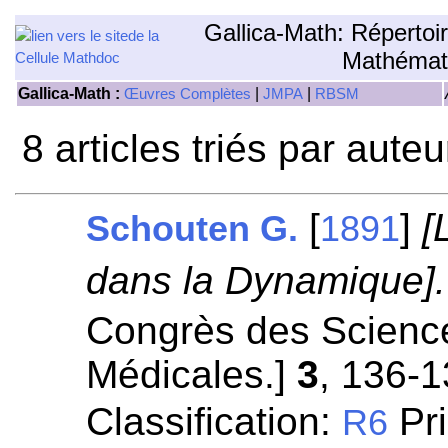
Gallica-Math: Répertoi
Mathémat
Gallica-Math :
|
|
Œuvres Complètes
JMPA
RBSM
8 articles triés par aute
[
]
[
Schouten G.
1891
dans la Dynamique].
Congrès des Scienc
Médicales.]
3
, 136-1
Classification:
Pri
R6