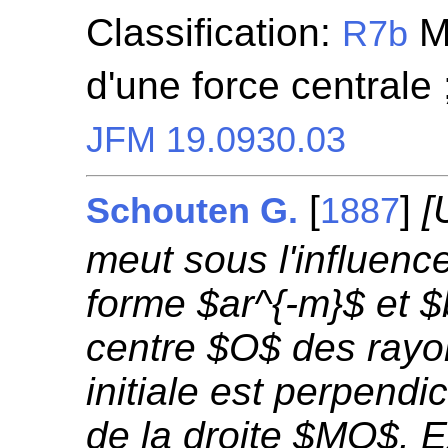
Classification:
Mo
R7b
d'une force centrale
JFM 19.0930.03
[
]
[
Schouten G.
1887
meut sous l'influenc
forme $ar^{-m}$ et 
centre $O$ des rayon
initiale est perpendic
de la droite $MO$. 