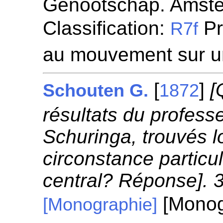
Genootschap. Amst
Classification:
Pr
R7f
au mouvement sur u
[
]
[
Schouten G.
1872
résultats du profess
Schuringa, trouvés l
circonstance partic
central? Réponse]. 
[Monog
[Monographie]