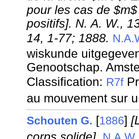
pour les cas de $m$ 
positifs]. N. A. W., 
14, 1-77; 1888.
N.A.
wiskunde uitgegeven
Genootschap. Amst
Classification:
Pr
R7f
au mouvement sur u
[
]
[
Schouten G.
1886
corps solide].
N.A.W.