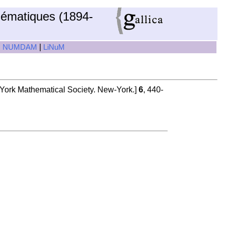
hématiques (1894-
|
|
NUMDAM
LiNuM
-York Mathematical Society. New-York.]
6
, 440-