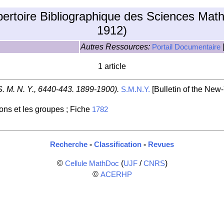
pertoire Bibliographique des Sciences Mat
1912)
Autres Ressources:
Portail Documentaire
1 article
S. M. N. Y., 6440-443. 1899-1900).
[Bulletin of the New
S.M.N.Y.
ions et les groupes ; Fiche
1782
-
-
Recherche
Classification
Revues
©
(
/
)
Cellule MathDoc
UJF
CNRS
©
ACERHP