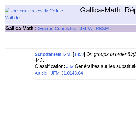
Gallica-Math: Ré
Gallica-Math :
|
|
Œuvres Complètes
JMPA
RBSM
[
]
On groups of order 8!/(
Schottenfels I.-M.
1899
443.
Classification:
Généralités sur les substitut
J4a
|
Article
JFM 31.0143.04