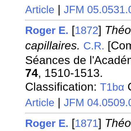
|
Article
JFM 05.0531.
[
]
Théo
Roger E.
1872
capillaires.
[Com
C.R.
Séances de l'Académ
74
, 1510-1513.
Classification:
C
T1bα
|
Article
JFM 04.0509.
[
]
Théo
Roger E.
1871