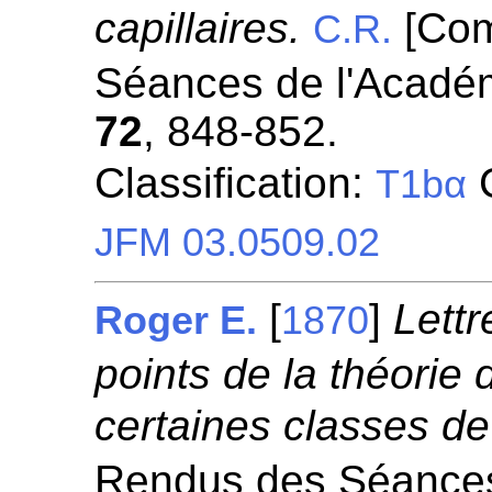
capillaires.
[Com
C.R.
Séances de l'Académ
72
, 848-852.
Classification:
C
T1bα
JFM 03.0509.02
[
]
Lettr
Roger E.
1870
points de la théorie 
certaines classes de
Rendus des Séances