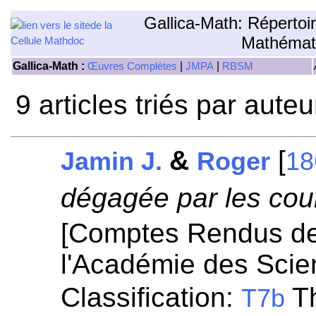
Gallica-Math: Répertoi
Mathémat
Gallica-Math :
|
|
Œuvres Complètes
JMPA
RBSM
9 articles triés par aute
&
[
Jamin J.
Roger
18
dégagée par les cou
[Comptes Rendus d
l'Académie des Scie
Classification:
Th
T7b