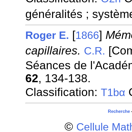
généralités ; systèm
[
]
Mémo
Roger E.
1866
capillaires.
[Com
C.R.
Séances de l'Académ
62
, 134-138.
Classification:
C
T1bα
Recherche
©
Cellule Ma