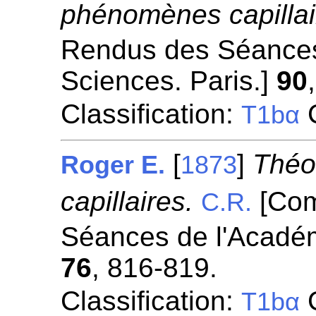
phénomènes capillai
Rendus des Séances
Sciences. Paris.]
90
Classification:
C
T1bα
[
]
Théo
Roger E.
1873
capillaires.
[Com
C.R.
Séances de l'Académ
76
, 816-819.
Classification:
C
T1bα