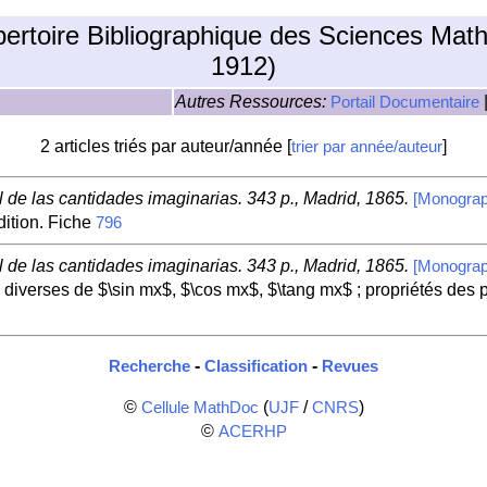
pertoire Bibliographique des Sciences Mat
1912)
Autres Ressources:
Portail Documentaire
2 articles triés par auteur/année [
]
trier par année/auteur
 de las cantidades imaginarias. 343 p., Madrid, 1865.
[Monograp
dition. Fiche
796
 de las cantidades imaginarias. 343 p., Madrid, 1865.
[Monograp
s diverses de $\sin mx$, $\cos mx$, $\tang mx$ ; propriétés des
-
-
Recherche
Classification
Revues
©
(
/
)
Cellule MathDoc
UJF
CNRS
©
ACERHP