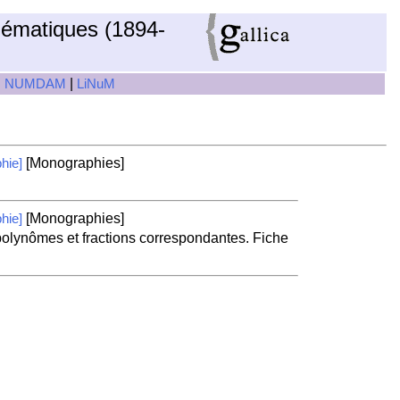
hématiques (1894-
|
|
NUMDAM
LiNuM
[Monographies]
hie]
[Monographies]
hie]
 polynômes et fractions correspondantes. Fiche