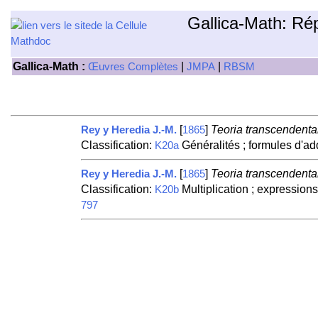
Gallica-Math: Ré
Gallica-Math :
|
|
Œuvres Complètes
JMPA
RBSM
[
]
Teoria transcendental
Rey y Heredia J.-M.
1865
Classification:
Généralités ; formules d'ad
K20a
[
]
Teoria transcendental
Rey y Heredia J.-M.
1865
Classification:
Multiplication ; expression
K20b
797