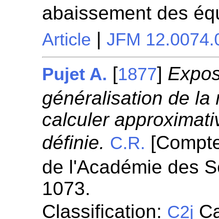
abaissement des éq
|
Article
JFM 12.0074.
[
]
Expos
Pujet A.
1877
généralisation de l
calculer approximati
définie.
[Compte
C.R.
de l'Académie des S
1073.
Classification:
Ca
C2j