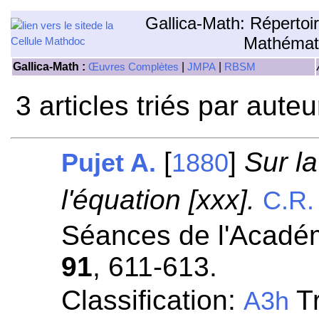
Gallica-Math: Répertoi
Mathémat
Gallica-Math :
|
|
Œuvres Complètes
JMPA
RBSM
3 articles triés par aute
[
]
Sur la
Pujet A.
1880
l'équation [xxx].
C.R.
Séances de l'Académ
91
, 611-613.
Classification:
Tr
A3h