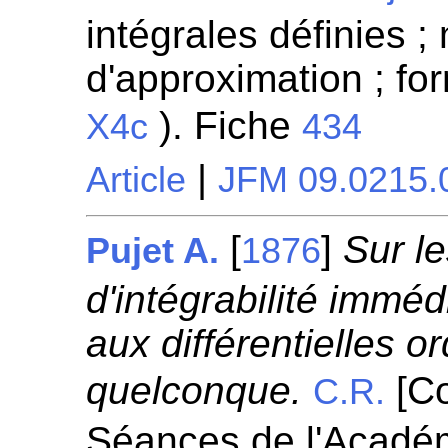
intégrales définies 
d'approximation ; fo
). Fiche
X4c
434
|
Article
JFM 09.0215.
[
]
Sur le
Pujet A.
1876
d'intégrabilité immé
aux différentielles o
quelconque.
[C
C.R.
Séances de l'Académ