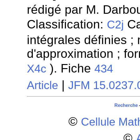
rédigé par M. Darbou
Classification:
Ca
C2j
intégrales définies 
d'approximation ; fo
). Fiche
X4c
434
|
Article
JFM 15.0237.
Recherche
©
Cellule Ma
©