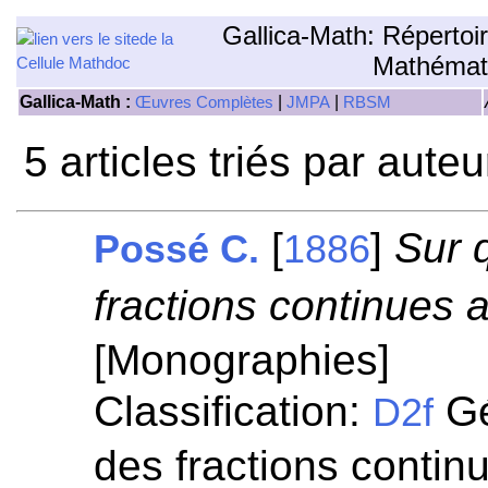
Gallica-Math: Répertoi
Mathémat
Gallica-Math :
|
|
Œuvres Complètes
JMPA
RBSM
5 articles triés par aute
[
]
Sur 
Possé C.
1886
fractions continues 
[Monographies]
Classification:
Gé
D2f
des fractions contin