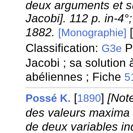
deux arguments et s
Jacobi]. 112 p. in-4°
1882.
[
[Monographie]
Classification:
Pr
G3e
Jacobi ; sa solution 
abéliennes ; Fiche
5
[
]
[Note
Possé K.
1890
des valeurs maxima 
de deux variables i