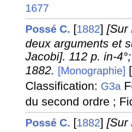
1677
[
]
[Sur 
Possé C.
1882
deux arguments et s
Jacobi]. 112 p. in-4°
1882.
[
[Monographie]
Classification:
Fo
G3a
du second ordre ; F
[
]
[Sur 
Possé C.
1882