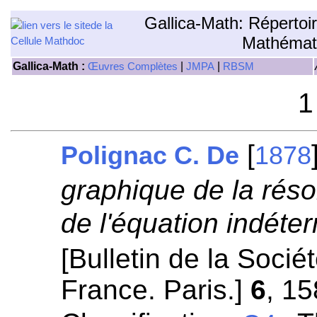
Gallica-Math: Répertoi
Mathémat
Gallica-Math :
|
|
Œuvres Complètes
JMPA
RBSM
1
[
Polignac C. De
1878
graphique de la réso
de l'équation indéte
[Bulletin de la Soci
France. Paris.]
6
, 15