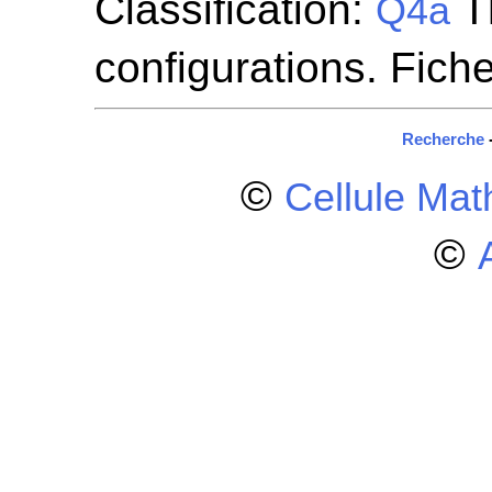
Classification:
T
Q4a
configurations. Fich
Recherche
©
Cellule Ma
©