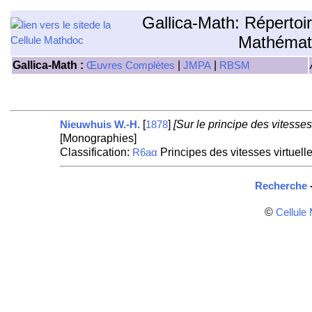
Gallica-Math: Répertoi
Mathémat
Gallica-Math :
|
|
Œuvres Complètes
JMPA
RBSM
[
]
[Sur le principe des vitesses
Nieuwhuis W.-H.
1878
[Monographies]
Classification:
Principes des vitesses virtuell
R6aα
Recherche
©
Cellule