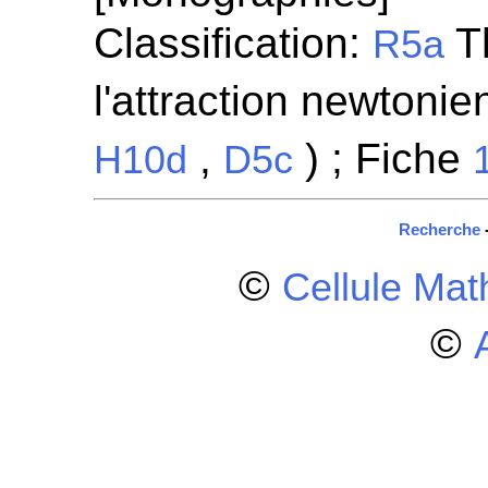
Classification:
Th
R5a
l'attraction newtonien
,
) ; Fiche
H10d
D5c
Recherche
©
Cellule Ma
©