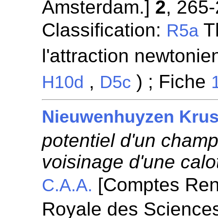
Amsterdam.]
2
, 265
Classification:
Th
R5a
l'attraction newtonien
,
) ; Fiche
H10d
D5c
Nieuwenhuyzen Krus
potentiel d'un champ
voisinage d'une calo
[Comptes Ren
C.A.A.
Royale des Science