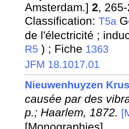
Amsterdam.]
2
, 265
Classification:
Gé
T5a
de l'électricité ; indu
) ; Fiche
R5
1363
JFM 18.1017.01
Nieuwenhuyzen Krus
causée par des vibrat
p.; Haarlem, 1872.
[
[Monographies]