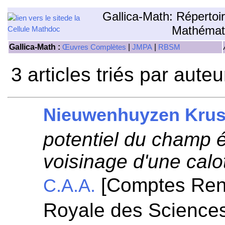
Gallica-Math: Répertoi
Mathémat
Gallica-Math :
|
|
Œuvres Complètes
JMPA
RBSM
3 articles triés par aute
Nieuwenhuyzen Krus
potentiel du champ é
voisinage d'une calo
[Comptes Ren
C.A.A.
Royale des Science