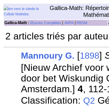
Gallica-Math: Répertoi
Mathémat
Gallica-Math :
|
|
Œuvres Complètes
JMPA
RBSM
2 articles triés par aute
[
]
Mannoury G.
1898
[Nieuw Archief voor
door bet Wiskundig
Amsterdam.]
4
, 112-
Classification:
Gé
Q2