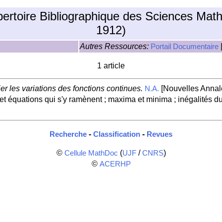
pertoire Bibliographique des Sciences Mat
1912)
Autres Ressources:
Portail Documentaire
1 article
r les variations des fonctions continues.
[Nouvelles Annal
N.A.
t équations qui s'y ramènent ; maxima et minima ; inégalités 
-
-
Recherche
Classification
Revues
©
(
/
)
Cellule MathDoc
UJF
CNRS
©
ACERHP