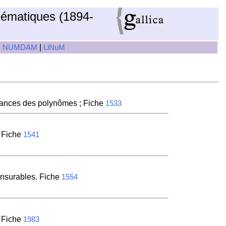
hématiques (1894-
|
|
NUMDAM
LiNuM
sances des polynômes ; Fiche
1533
. Fiche
1541
ensurables. Fiche
1554
. Fiche
1983