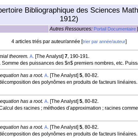
pertoire Bibliographique des Sciences Mat
1912)
Autres Ressources:
Portail Documentaire
4 articles triés par auteur/année [
]
trier par année/auteur
mial theorem.
[The Analyst]
7
, 190-191.
A.
. Somme des puissances des $n$ premiers nombres, etc. Puis
 equation has a root.
[The Analyst]
5
, 80-82.
A.
écomposition des polynômes en produits de facteurs linéaires
 equation has a root.
[The Analyst]
5
, 80-82.
A.
 Calcul des racines ; méthodes d'approximation ; racines comm
 equation has a root.
[The Analyst]
5
, 80-82.
A.
écomposition des polynômes en produits de facteurs linéaires