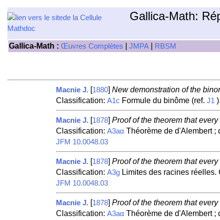
Gallica-Math: Ré
Gallica-Math :
|
|
Œuvres Complètes
JMPA
RBSM
[
]
New demonstration of the bino
Macnie J.
1880
Classification:
Formule du binôme (ref.
)
A1c
J1
[
]
Proof of the theorem that every
Macnie J.
1878
Classification:
Théorème de d'Alembert ; d
A3aα
JFM 10.0048.03
[
]
Proof of the theorem that every
Macnie J.
1878
Classification:
Limites des racines réelles.
A3g
JFM 10.0048.03
[
]
Proof of the theorem that every
Macnie J.
1878
Classification:
Théorème de d'Alembert ; d
A3aα