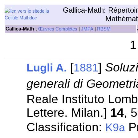
Gallica-Math: Répertoi
Mathémat
Gallica-Math :
|
|
Œuvres Complètes
JMPA
RBSM
1
[
]
Soluzi
Lugli A.
1881
generali di Geometri
Reale Instituto Lomb
Lettere. Milan.]
14
, 
Classification:
Pr
K9a