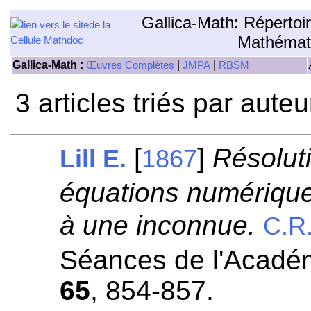
Gallica-Math: Répertoi
Mathémat
Gallica-Math :
|
|
Œuvres Complètes
JMPA
RBSM
3 articles triés par aute
[
]
Résolut
Lill E.
1867
équations numériqu
à une inconnue.
C.R
Séances de l'Académ
65
, 854-857.