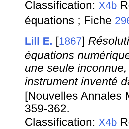
Classification:
Ré
X4b
équations ; Fiche
29
[
]
Résolut
Lill E.
1867
équations numérique
une seule inconnue, 
instrument inventé d
[Nouvelles Annales 
359-362.
Classification:
Ré
X4b