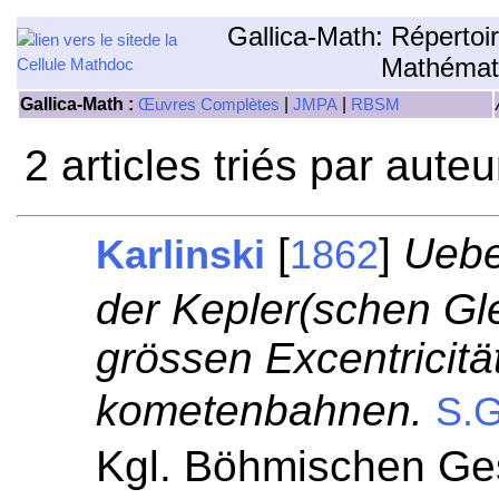
Gallica-Math: Répertoi
Mathémat
Gallica-Math :
|
|
Œuvres Complètes
JMPA
RBSM
2 articles triés par aute
[
]
Uebe
Karlinski
1862
der Kepler(schen Gl
grössen Excentricität
kometenbahnen.
S.G
Kgl. Böhmischen Ges