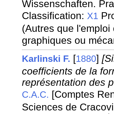
Wissenschaften. Prag
Classification:
Pro
X1
(Autres que l'emplo
graphiques ou méca
[
]
[S
Karlinski F.
1880
coefficients de la fo
représentation des 
[Comptes Ren
C.A.C.
Sciences de Cracovi