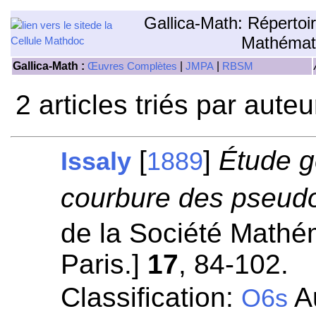
Gallica-Math: Répertoi
Mathémat
Gallica-Math :
|
|
Œuvres Complètes
JMPA
RBSM
2 articles triés par aute
[
]
Étude g
Issaly
1889
courbure des pseudo
de la Société Mathé
Paris.]
17
, 84-102.
Classification:
Au
O6s