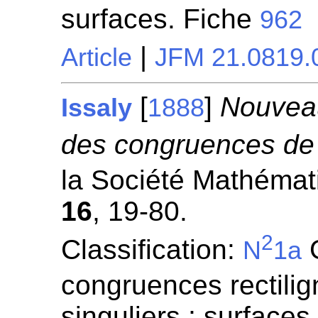
surfaces. Fiche
962
|
Article
JFM 21.0819.
[
]
Nouveau
Issaly
1888
des congruences de 
la Société Mathémati
16
, 19-80.
2
Classification:
G
N
1a
congruences rectilign
singuliers ; surfaces