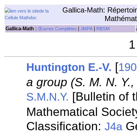
Gallica-Math: Répertoi
Mathémat
Gallica-Math :
|
|
Œuvres Complètes
JMPA
RBSM
1
[
Huntington E.-V.
190
a group (S. M. N. Y.
[Bulletin of
S.M.N.Y.
Mathematical Societ
Classification:
Gé
J4a