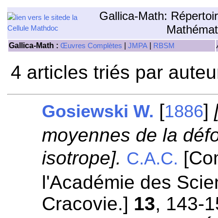
Gallica-Math: Répertoi
Mathémat
Gallica-Math :
|
|
Œuvres Complètes
JMPA
RBSM
4 articles triés par aute
[
]
Gosiewski W.
1886
moyennes de la défo
isotrope].
[Co
C.A.C.
l'Académie des Scie
Cracovie.]
13
, 143-1