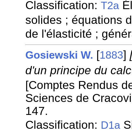
Classification:
Él
T2a
solides ; équations d
de l'élasticité ; géné
[
]
Gosiewski W.
1883
d'un principe du calcu
[Comptes Rendus de
Sciences de Cracovi
147.
Classification:
Si
D1a