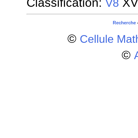
Classification:
XVI
V8
Recherche
©
Cellule Ma
©