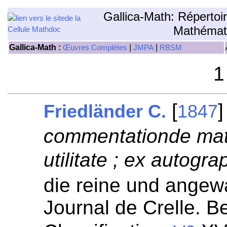
Gallica-Math: Répertoi
Mathémat
Gallica-Math :
|
|
Œuvres Complètes
JMPA
RBSM
1
[
Friedländer C.
1847
commentationde mat
utilitate ; ex autogra
die reine und angew
Journal de Crelle. Be