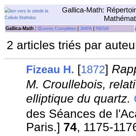
Gallica-Math: Répertoi
Mathémat
Gallica-Math :
|
|
Œuvres Complètes
JMPA
RBSM
2 articles triés par aute
[
]
Rapp
Fizeau H.
1872
M. Croullebois, relati
elliptique du quartz.
des Séances de l'A
Paris.]
74
, 1175-117