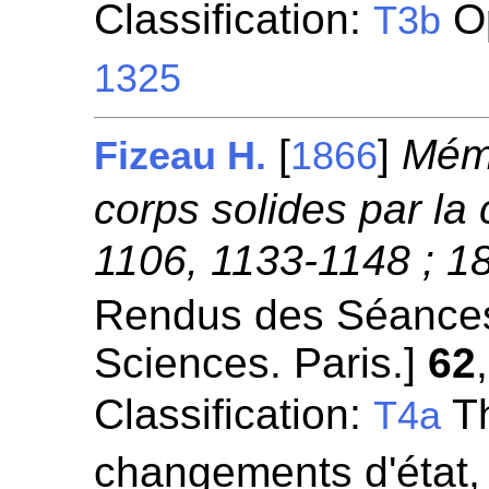
Classification:
Op
T3b
1325
[
]
Mémo
Fizeau H.
1866
corps solides par la 
1106, 1133-1148 ; 1
Rendus des Séances
Sciences. Paris.]
62
Classification:
Th
T4a
changements d'état,