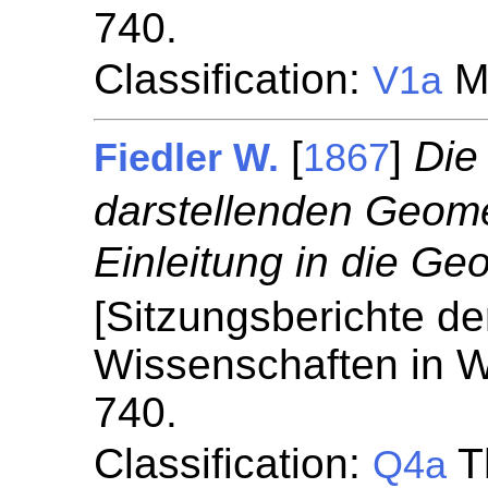
740.
Classification:
Mé
V1a
[
]
Die
Fiedler W.
1867
darstellenden Geomet
Einleitung in die Ge
[Sitzungsberichte de
Wissenschaften in W
740.
Classification:
T
Q4a