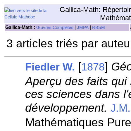
Gallica-Math: Répertoi
Mathémat
Gallica-Math :
|
|
Œuvres Complètes
JMPA
RBSM
3 articles triés par aute
[
]
Géo
Fiedler W.
1878
Aperçu des faits qui
ces sciences dans l'
développement.
J.M.
Mathématiques Pures